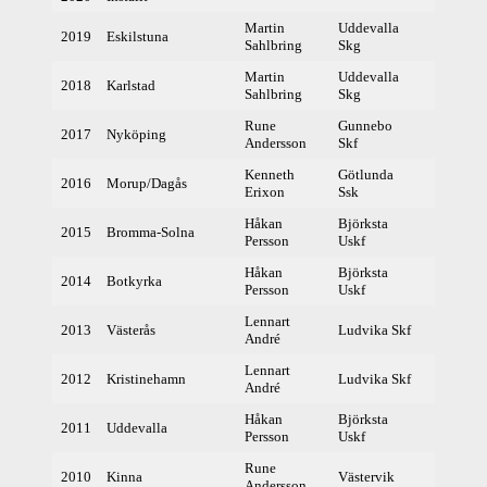
Martin
Uddevalla
2019
Eskilstuna
402,3
Sahlbring
Skg
Martin
Uddevalla
2018
Karlstad
400,1
Sahlbring
Skg
Rune
Gunnebo
2017
Nyköping
397,7
Andersson
Skf
Kenneth
Götlunda
2016
Morup/Dagås
388,3
Erixon
Ssk
Håkan
Björksta
2015
Bromma-Solna
378
Persson
Uskf
Håkan
Björksta
2014
Botkyrka
378
Persson
Uskf
Lennart
2013
Västerås
Ludvika Skf
375
André
Lennart
2012
Kristinehamn
Ludvika Skf
375
André
Håkan
Björksta
2011
Uddevalla
373
Persson
Uskf
Rune
2010
Kinna
Västervik
386
Andersson