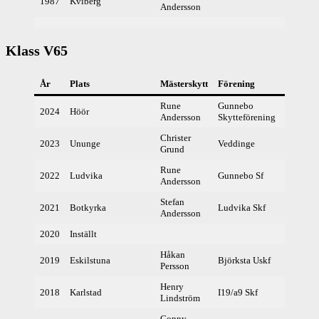
1987
Kviberg
Andersson
Klass V65
År
Plats
Mästerskytt
Förening
Result
Rune
Gunnebo
2024
Höör
396,
Andersson
Skytteförening
Christer
2023
Ununge
Veddinge
378,
Grund
Rune
2022
Ludvika
Gunnebo Sf
389,
Andersson
Stefan
2021
Botkyrka
Ludvika Skf
358,
Andersson
2020
Inställt
Håkan
2019
Eskilstuna
Björksta Uskf
399,
Persson
Henry
2018
Karlstad
I19/a9 Skf
375,
Lindström
Conny