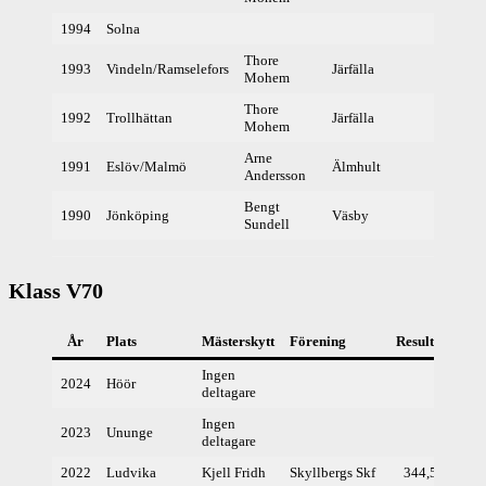
1994
Solna
Thore
1993
Vindeln/Ramselefors
Järfälla
364
Mohem
Thore
1992
Trollhättan
Järfälla
368
Mohem
Arne
1991
Eslöv/Malmö
Älmhult
369
Andersson
Bengt
1990
Jönköping
Väsby
336
Sundell
Klass V70
År
Plats
Mästerskytt
Förening
Resultat
Ingen
2024
Höör
deltagare
Ingen
2023
Ununge
deltagare
2022
Ludvika
Kjell Fridh
Skyllbergs Skf
344,5