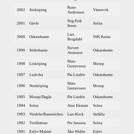
Rune
2002
Jönköping
Västervik
38
Andersson
Stig-Erik
2001
Gävle
Solna
38
Steen
Lars
2000
Oskarshamn
SSK Kulan
38
Bergdahl
Sievert
1999
Söderhamn
Oskarshamn
38
Aronsson
Mats
1998
Linköping
Morup
37
Gustavsson
1997
Ludvika
Pär Lindén
Oskarshamn
38
Mats
1996
Norrköping
Morup
37
Gustavsson
1995
Morup/Dagås
Pär Lindén
Oskarshamn
37
1994
Solna
Arne Ekstam
Solna
38
1993
Vindeln/Ramselefors
Lars Kock
Järfälla
37
1992
Trollhättan
Per Jansson
Solna
37
1991
Eslöv/Malmö
Åke Widén
Eslöv
37