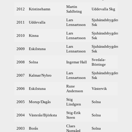
Martin
2012
Kristinehamn
Uddevalla Skg
38
Sahlbring
Lars
Sjuhäradsbygden
2011
Uddevalla
37
Lennartsson
Ssk
Lars
Sjuhäradsbygden
2010
Kinna
39
Lennartsson
Ssk
Lars
Sjuhäradsbygden
2009
Eskilstuna
38
Lennartsson
Ssk
Svedala-
2008
Solna
Ingemar Hall
37
Börringe
Lars
Sjuhäradsbygden
2007
Kalmar/Nybro
38
Lennartsson
Ssk
Rune
2006
Eskilstuna
Västervik
39
Andersson
Stig
2005
Morup/Dagås
Solna
38
Lindgren
Stig-Erik
2004
Västerås/Björksta
Solna
38
Steen
Claes
2003
Borås
Solna
37
Norrgård