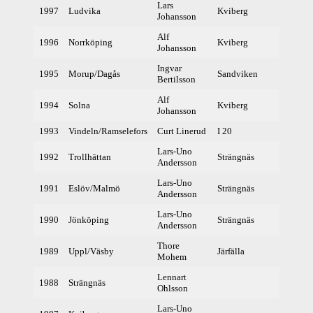
Lars
1997
Ludvika
Kviberg
371
Johansson
Alf
1996
Norrköping
Kviberg
364
Johansson
Ingvar
1995
Morup/Dagås
Sandviken
366
Bertilsson
Alf
1994
Solna
Kviberg
360
Johansson
1993
Vindeln/Ramselefors
Curt Linerud
I 20
368
Lars-Uno
1992
Trollhättan
Strängnäs
371
Andersson
Lars-Uno
1991
Eslöv/Malmö
Strängnäs
372
Andersson
Lars-Uno
1990
Jönköping
Strängnäs
371
Andersson
Thore
1989
Uppl/Väsby
Järfälla
380
Mohem
Lennart
1988
Strängnäs
Ohlsson
Lars-Uno