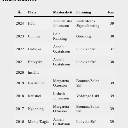
År
Plats
Mästerskytt
Förening
Resultat
AnnChristin
Anderstorps
2024
Höör
397,1
Johansson
Skytteförening
Lolo
2023
Ununge
Göteborg
381,6
Ramsing
Anneli
2022
Ludvika
Ludvika Skf
379,9
Gustafsson
Anneli
2021
Botkyrka
Ludvika Skf
389,1
Gustafsson
2020
inställt
Margareta
Bromma/Solna
2019
Eskilstuna
397,1
Ottosson
Skf
Lisbeth
2018
Karlstad
Veddinge Uskf
393,3
Johansson
Margareta
Bromma/Solna
2017
Nyköping
399,5
Ottosson
Skf
Anneli
2016
Morup/Dagås
Ludvika Skf
392,2
Gustafsson