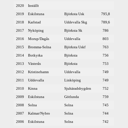
2020
Inställt
2019
Eskilstuna
Björksta Usk
795,8
2018
Karlstad
Uddevalla Skg
789,6
2017
Nyköping
Björksta Sk
786
2016
Morup/Dagås
Uddevalla
803
2015
Bromma-Solna
Björksta Uskf
763
2014
Botkyrka
Björksta
756
2013
Västerås
Björksta
753
2012
Kristinehamn
Uddevalla
749
2011
Uddevalla
Linköping
749
2010
Kinna
Sjuhäradsbygden
752
2009
Eskilstuna
Götlunda
759
2008
Solna
Solna
745
2007
Kalmar/Nybro
Solna
744
2006
Eskilstuna
Solna
742