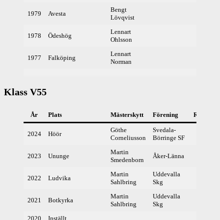
Bengt
1979
Avesta
Lövqvist
Lennart
1978
Ödeshög
Ohlsson
Lennart
1977
Falköping
Norman
Klass V55
År
Plats
Mästerskytt
Förening
Resultat
Göthe
Svedala-
2024
Höör
394,3
Corneliusson
Börringe SF
Martin
2023
Ununge
Åker-Länna
399,2
Smedenborn
Martin
Uddevalla
2022
Ludvika
402,4
Sahlbring
Skg
Martin
Uddevalla
2021
Botkyrka
396,8
Sahlbring
Skg
2020
Inställt