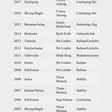
2017
Nyköping
Linköping Skf
385,
Axberg
Conny
2016
Morup/Dagås
Linköping Skf
382,
Axberg
Göran
2015
Bromma-Solna
Södertelge Skg
362
Berkelund
2014
Botkyrka
Kjell Fridh
Götlunda Ssk
351
2013
Västerås
Pär Lindén
Kalmar/Läckeby
371
2012
Kristinehamn
Pär Lindén
Kalmar/Läckeby
363
2011
Uddevalla
Hilde Borg
Malmöskyttarna
375
2010
Kinna
Pär Lindén
Kalmar
361
2009
Eskilstuna
Pär Lindén
Kalmar
361
Thore
2008
Solna
Järfälla
351
Mohem
Thore
2007
Kalmar/Nybro
Järfälla
341
Mohem
2006
Eskilstuna
Inge Edman
Linköping
368
Thore
2005
Morup/Dagås
Järfälla
364
Mohem