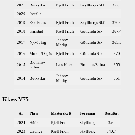
2021
Botkyrka
Kjell Fridh
Skyllbergs Skf
352,3
2020
Inställt
2019
Eskilstuna
Kjell Fridh
Skyllbergs Skf
370,6
2018
Karlstad
Kjell Fridh
Götlunda Ssk
367,4
Johnny
2017
Nyköping
Götlunda Ssk
363,5
Modig
2016
Morup/Dagås
Kjell Fridh
Götlunda Ssk
370
Bromma-
2015
Lars Kock
Bromma/Solna
355
Solna
Johnny
2014
Botkyrka
Götlunda Ssk
351
Modig
Klass V75
År
Plats
Mästerskytt
Förening
Resultat
2024
Höör
Kjell Fridh
Skyllberg
356
2023
Ununge
Kjell Fridh
Skyllberg
340,7