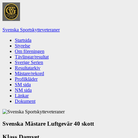
Hoppa
till
innehåll
Svenska Sportskytteveteraner
Startsida
Styrelse
Om föreningen
Tävlingar/resultat
Sverige Serien
Resultatarkiv
Mästare/rekord
Profilkläder
SM sida
NM sida
Länkar
Dokument
Svenska Mästare Luftgevär 40 skott
Klass Damvet