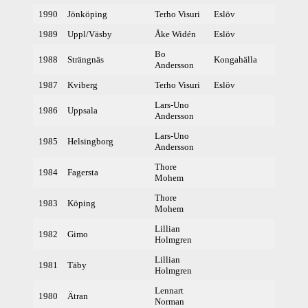
1990
Jönköping
Terho Visuri
Eslöv
37
1989
Uppl/Väsby
Åke Widén
Eslöv
37
Bo
1988
Strängnäs
Kongahälla
Andersson
1987
Kviberg
Terho Visuri
Eslöv
Lars-Uno
1986
Uppsala
Andersson
Lars-Uno
1985
Helsingborg
Andersson
Thore
1984
Fagersta
Mohem
Thore
1983
Köping
Mohem
Lillian
1982
Gimo
Holmgren
Lillian
1981
Täby
Holmgren
Lennart
1980
Ätran
Norman