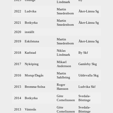
Lindmark
Martin
2022
Ludvika
Åker-Länna Sg
404
Smedenborn
Martin
2021
Botkyrka
Åker-Länna Sg
398
Smedenborn
2020
inställt
Martin
2019
Eskilstuna
Åker-Länna Sg
404
Smedenborn
Niklas
2018
Karlstad
By Skf
398
Lindmark
Mikael
2017
Nyköping
Gamleby Skg
404
Andersson
Martin
2016
Morup/Dagås
Uddevalla Skg
402
Sahlbring
Roger
2015
Bromma-Solna
Ludvika Skf
39
Hansson
Göte
Svedala-
2014
Botkyrka
38
Corneliusson
Börringe
Göte
Svedala-
2013
Västerås
38
Corneliusson
Börringe