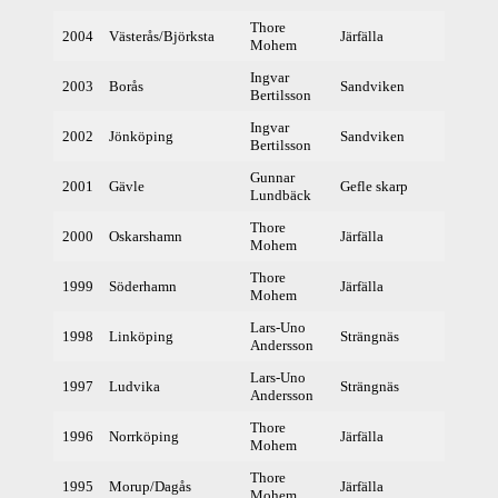
Thore
2004
Västerås/Björksta
Järfälla
359
Mohem
Ingvar
2003
Borås
Sandviken
357
Bertilsson
Ingvar
2002
Jönköping
Sandviken
366
Bertilsson
Gunnar
2001
Gävle
Gefle skarp
360
Lundbäck
Thore
2000
Oskarshamn
Järfälla
360
Mohem
Thore
1999
Söderhamn
Järfälla
374
Mohem
Lars-Uno
1998
Linköping
Strängnäs
365
Andersson
Lars-Uno
1997
Ludvika
Strängnäs
368
Andersson
Thore
1996
Norrköping
Järfälla
366
Mohem
Thore
1995
Morup/Dagås
Järfälla
366
Mohem