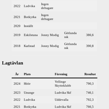
Ingen
2022
Ludvika
deltagare
Ingen
2021
Botkyrka
deltagare
2020
Inställt
Götlunda
2019
Eskilstuna
Jonny Modig
386,6
ssk
Götlunda
2018
Karlstad
Jonny Modig
390,8
ssk
Lagtävlan
År
Plats
Förening
Resultat
Vellinge
2024
Höör
790,3
Skytteklubb
2023
Ununge
Ludvika Skf
746,1
2022
Ludvika
Uddevalla
792,3
2021
Botkyrka
Ludvika Skf
766,5