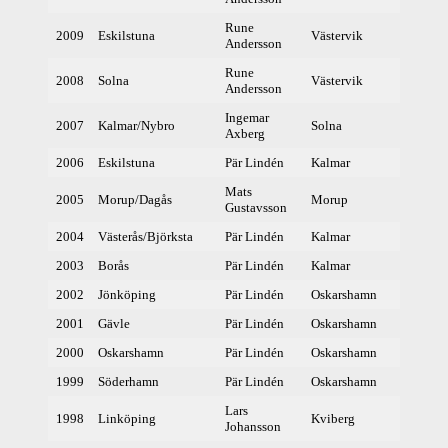
Rune
2009
Eskilstuna
Västervik
381
Andersson
Rune
2008
Solna
Västervik
379
Andersson
Ingemar
2007
Kalmar/Nybro
Solna
373
Axberg
2006
Eskilstuna
Pär Lindén
Kalmar
369
Mats
2005
Morup/Dagås
Morup
372
Gustavsson
2004
Västerås/Björksta
Pär Lindén
Kalmar
369
2003
Borås
Pär Lindén
Kalmar
374
2002
Jönköping
Pär Lindén
Oskarshamn
367
2001
Gävle
Pär Lindén
Oskarshamn
376
2000
Oskarshamn
Pär Lindén
Oskarshamn
374
1999
Söderhamn
Pär Lindén
Oskarshamn
374
Lars
1998
Linköping
Kviberg
376
Johansson