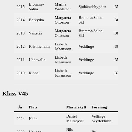
Bromma-
Marina
2015
Sjuhäradsbygden
359
Solna
Wahlstedt
Margareta
Bromma/Solna
2014
Botkyrka
368
Ottosson
Skf
Margareta
Bromma/Solna
2013
Västerås
380
Ottosson
Skf
Lisbeth
2012
Kristinehamn
Veddinge
367
Johansson
Lisbeth
2011
Uddevalla
Veddinge
358
Johansson
Lisbeth
2010
Kinna
Veddinge
373
Johansson
Klass V45
År
Plats
Mästerskytt
Förening
Resul
Daniel
Vellinge
2024
Höör
403
Malmqvist
Skytteklubb
Nils
2023
Ununge
By
392