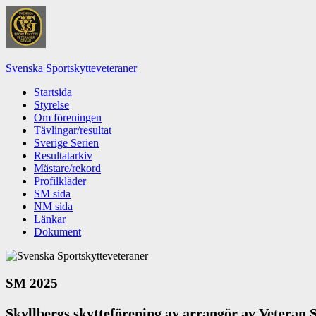
Hoppa
till
innehåll
Svenska Sportskytteveteraner
Startsida
Styrelse
Om föreningen
Tävlingar/resultat
Sverige Serien
Resultatarkiv
Mästare/rekord
Profilkläder
SM sida
NM sida
Länkar
Dokument
SM 2025
Skyllbergs skytteförening av arrangör av Veteran SM